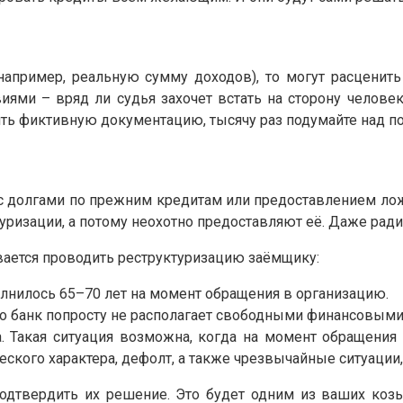
(например, реальную сумму доходов), то могут расценит
виями – вряд ли судья захочет встать на сторону чело
ить фиктивную документацию, тысячу раз подумайте над п
х с долгами по прежним кредитам или предоставлением ло
ризации, а потому неохотно предоставляют её. Даже ради
вается проводить реструктуризацию заёмщику:
олнилось 65–70 лет на момент обращения в организацию.
что банк попросту не располагает свободными финансовыми
а. Такая ситуация возможна, когда на момент обращения
ского характера, дефолт, а также чрезвычайные ситуации
одтвердить их решение. Это будет одним из ваших коз