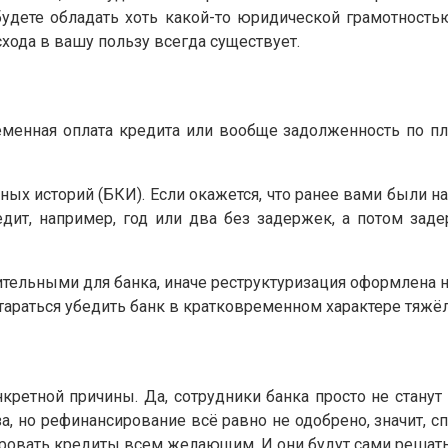
удете обладать хоть какой-то юридической грамотность
хода в вашу пользу всегда существует.
ременная оплата кредита или вообще задолженность по п
х историй (БКИ). Если окажется, что ранее вами были н
дит, например, год или два без задержек, а потом зад
льными для банка, иначе реструктуризация оформлена не
тараться убедить банк в кратковременном характере тяжё
кретной причины. Да, сотрудники банка просто не станут 
а, но рефинансирование всё равно не одобрено, значит, с
ровать кредиты всем желающим. И они будут сами решать,