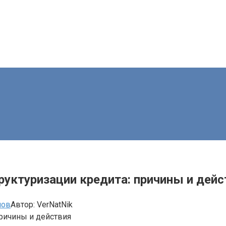
труктуризации кредита: причины и дей
мов
Автор:
VerNatNik