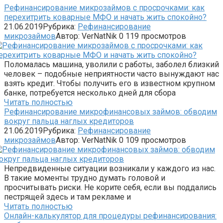
Рефинансирование микрозаймов с просрочками: как
перехитрить коварные МФО и начать жить спокойно?
21.06.2019
Рубрика:
Рефинансирование
микрозаймов
Автор:
VerNatNik
0
119 просмотров
Поломалась машина, уволили с работы, заболел близкий
человек – подобные неприятности часто вынуждают нас
взять кредит. Чтобы получить его в известном крупном
банке, потребуется несколько дней для сбора
Читать полностью
Рефинансирование микрофинансовых займов: обводим
вокруг пальца наглых кредиторов
21.06.2019
Рубрика:
Рефинансирование
микрозаймов
Автор:
VerNatNik
0
109 просмотров
Непредвиденные ситуации возникали у каждого из нас.
В такие моменты трудно думать головой и
просчитывать риски. Не корите себя, если вы поддались
пестрящей здесь и там рекламе и
Читать полностью
Онлайн-калькулятор для процедуры рефинансирования: