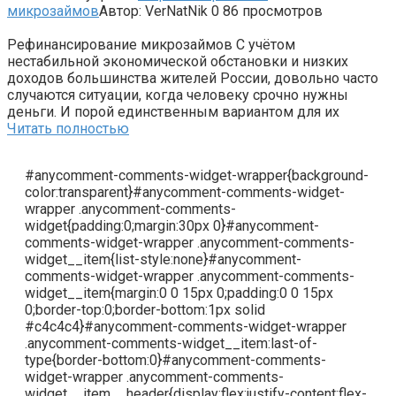
микрозаймов
Автор:
VerNatNik
0
86 просмотров
Рефинансирование микрозаймов С учётом
нестабильной экономической обстановки и низких
доходов большинства жителей России, довольно часто
случаются ситуации, когда человеку срочно нужны
деньги. И порой единственным вариантом для их
Читать полностью
#anycomment-comments-widget-wrapper{background-
color:transparent}#anycomment-comments-widget-
wrapper .anycomment-comments-
widget{padding:0;margin:30px 0}#anycomment-
comments-widget-wrapper .anycomment-comments-
widget__item{list-style:none}#anycomment-
comments-widget-wrapper .anycomment-comments-
widget__item{margin:0 0 15px 0;padding:0 0 15px
0;border-top:0;border-bottom:1px solid
#c4c4c4}#anycomment-comments-widget-wrapper
.anycomment-comments-widget__item:last-of-
type{border-bottom:0}#anycomment-comments-
widget-wrapper .anycomment-comments-
widget__item__header{display:flex;justify-content:flex-