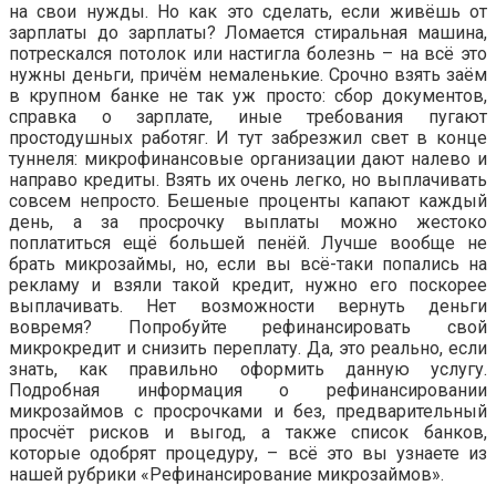
на свои нужды. Но как это сделать, если живёшь от
зарплаты до зарплаты? Ломается стиральная машина,
потрескался потолок или настигла болезнь – на всё это
нужны деньги, причём немаленькие. Срочно взять заём
в крупном банке не так уж просто: сбор документов,
справка о зарплате, иные требования пугают
простодушных работяг. И тут забрезжил свет в конце
туннеля: микрофинансовые организации дают налево и
направо кредиты. Взять их очень легко, но выплачивать
совсем непросто. Бешеные проценты капают каждый
день, а за просрочку выплаты можно жестоко
поплатиться ещё большей пенёй. Лучше вообще не
брать микрозаймы, но, если вы всё-таки попались на
рекламу и взяли такой кредит, нужно его поскорее
выплачивать. Нет возможности вернуть деньги
вовремя? Попробуйте рефинансировать свой
микрокредит и снизить переплату. Да, это реально, если
знать, как правильно оформить данную услугу.
Подробная информация о рефинансировании
микрозаймов с просрочками и без, предварительный
просчёт рисков и выгод, а также список банков,
которые одобрят процедуру, – всё это вы узнаете из
нашей рубрики «Рефинансирование микрозаймов».