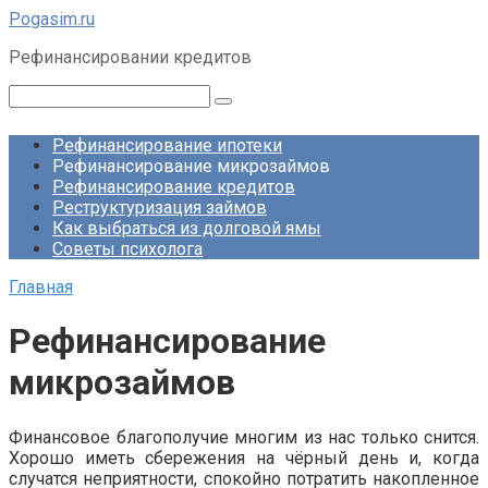
Перейти
Pogasim.ru
к
Рефинансировании кредитов
контенту
Поиск:
Рефинансирование ипотеки
Рефинансирование микрозаймов
Рефинансирование кредитов
Реструктуризация займов
Как выбраться из долговой ямы
Советы психолога
Главная
Рефинансирование
микрозаймов
Финансовое благополучие многим из нас только снится.
Хорошо иметь сбережения на чёрный день и, когда
случатся неприятности, спокойно потратить накопленное