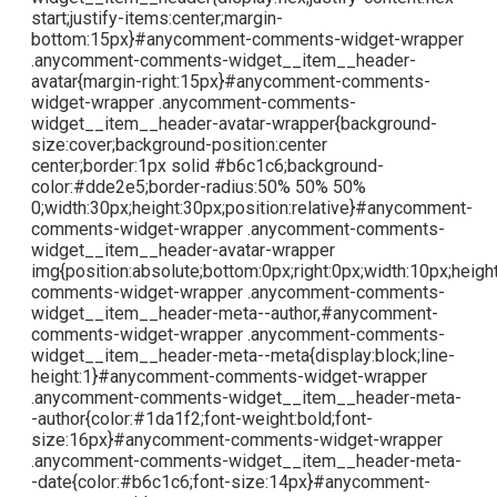
start;justify-items:center;margin-
bottom:15px}#anycomment-comments-widget-wrapper
.anycomment-comments-widget__item__header-
avatar{margin-right:15px}#anycomment-comments-
widget-wrapper .anycomment-comments-
widget__item__header-avatar-wrapper{background-
size:cover;background-position:center
center;border:1px solid #b6c1c6;background-
color:#dde2e5;border-radius:50% 50% 50%
0;width:30px;height:30px;position:relative}#anycomment-
comments-widget-wrapper .anycomment-comments-
widget__item__header-avatar-wrapper
img{position:absolute;bottom:0px;right:0px;width:10px;hei
comments-widget-wrapper .anycomment-comments-
widget__item__header-meta--author,#anycomment-
comments-widget-wrapper .anycomment-comments-
widget__item__header-meta--meta{display:block;line-
height:1}#anycomment-comments-widget-wrapper
.anycomment-comments-widget__item__header-meta-
-author{color:#1da1f2;font-weight:bold;font-
size:16px}#anycomment-comments-widget-wrapper
.anycomment-comments-widget__item__header-meta-
-date{color:#b6c1c6;font-size:14px}#anycomment-