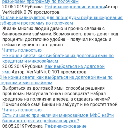
разбираем программу по полочкам
20.05.2019
Рубрика:
Рефинансирование ипотеки
Автор:
VerNatNik
0
79 просмотров
Жизнь многих людей давно и прочно связана с
банковскими займами. Возможность взять денег под
проценты достаточно удобна – получил их здесь и
сейчас и купил то, что давно
Читать полностью
Не конец света: как выбраться из долговой ямы по
кредитам и микрозаймам
20.05.2019
Рубрика:
Как выбраться из долговой
ямы
Автор:
VerNatNik
0
101 просмотров
Выбраться из долговой ямы: способы решения
проблемы Наступила точка невозврата? Набрал
кредитов на полжизни вперёд, а отдавать нечем?
Помоги себе сам! Банки не забудут и не простят твой
Читать полностью
Есть ли шанс при наличии микрозаймов МФО найти
банки, которые их рефинансируют?
06.05.2019
Рубрика:
Рефинансирование