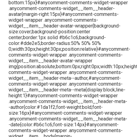
bottom:15px}#anycomment-comments-widget-wrapper
.anycomment-comments-widget__item__header-
avatar{margin-right:15px}#anycomment-comments-
widget-wrapper .anycomment-comments-
widget__item__header-avatar-wrapper{background-
size:cover;background-position:center
center;border:1px solid #b6c1c6;background-
color:#dde2e5;border-radius:50% 50% 50%
0;width:30px;height:30px;position:relative}#anycomment-
comments-widget-wrapper .anycomment-comments-
widget__item__header-avatar-wrapper
img{position:absolute;bottom:0px;right:0px;width:10px;hei
comments-widget-wrapper .anycomment-comments-
widget__item__header-meta--author,#anycomment-
comments-widget-wrapper .anycomment-comments-
widget__item__header-meta--meta{display:block;line-
height:1}#anycomment-comments-widget-wrapper
.anycomment-comments-widget__item__header-meta-
-author{color:#1da1f2;font-weight:bold;font-
size:16px}#anycomment-comments-widget-wrapper
.anycomment-comments-widget__item__header-meta-
-date{color:#b6c1c6;font-size:14px}#anycomment-
comments-widget-wrapper .anycomment-comments-
widget__item__body{margin-