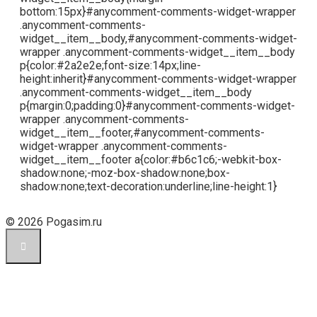
bottom:15px}#anycomment-comments-widget-wrapper
.anycomment-comments-
widget__item__body,#anycomment-comments-widget-
wrapper .anycomment-comments-widget__item__body
p{color:#2a2e2e;font-size:14px;line-
height:inherit}#anycomment-comments-widget-wrapper
.anycomment-comments-widget__item__body
p{margin:0;padding:0}#anycomment-comments-widget-
wrapper .anycomment-comments-
widget__item__footer,#anycomment-comments-
widget-wrapper .anycomment-comments-
widget__item__footer a{color:#b6c1c6;-webkit-box-
shadow:none;-moz-box-shadow:none;box-
shadow:none;text-decoration:underline;line-height:1}
© 2026 Pogasim.ru