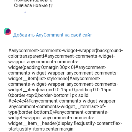
Сначала
новые
Добавить AnyComment на свой сайт
#anycomment-comments-widget-wrapper{background-
color:transparent}#anycomment-comments-widget-
wrapper .anycomment-comments-
widget{padding:0;margin:30px 0}#anycomment-
comments-widget-wrapper .anycomment-comments-
widget__item{list-style:none}#anycomment-
comments-widget-wrapper .anycomment-comments-
widget__item{margin:0 0 15px 0;padding:0 0 15px
0;border-top:0;border-bottom:1px solid
#c4c4c4}#anycomment-comments-widget-wrapper
.anycomment-comments-widget__item:last-of-
type{border-bottom:0}#anycomment-comments-
widget-wrapper .anycomment-comments-
widget__item__header{display:flex;justify-content:flex-
start;justify-items:center;margin-