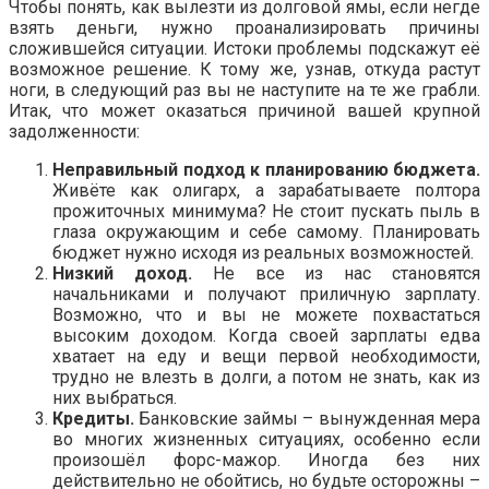
Чтобы понять, как вылезти из долговой ямы, если негде
взять деньги, нужно проанализировать причины
сложившейся ситуации. Истоки проблемы подскажут её
возможное решение. К тому же, узнав, откуда растут
ноги, в следующий раз вы не наступите на те же грабли.
Итак, что может оказаться причиной вашей крупной
задолженности:
Неправильный подход к планированию бюджета.
Живёте как олигарх, а зарабатываете полтора
прожиточных минимума? Не стоит пускать пыль в
глаза окружающим и себе самому. Планировать
бюджет нужно исходя из реальных возможностей.
Низкий доход.
Не все из нас становятся
начальниками и получают приличную зарплату.
Возможно, что и вы не можете похвастаться
высоким доходом. Когда своей зарплаты едва
хватает на еду и вещи первой необходимости,
трудно не влезть в долги, а потом не знать, как из
них выбраться.
Кредиты.
Банковские займы – вынужденная мера
во многих жизненных ситуациях, особенно если
произошёл форс-мажор. Иногда без них
действительно не обойтись, но будьте осторожны –