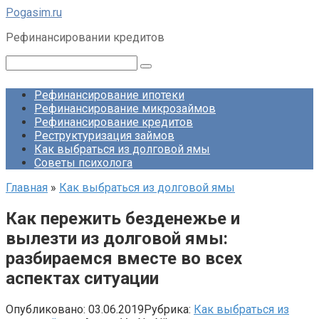
Перейти
Pogasim.ru
к
Рефинансировании кредитов
контенту
Поиск:
Рефинансирование ипотеки
Рефинансирование микрозаймов
Рефинансирование кредитов
Реструктуризация займов
Как выбраться из долговой ямы
Советы психолога
Главная
»
Как выбраться из долговой ямы
Как пережить безденежье и
вылезти из долговой ямы:
разбираемся вместе во всех
аспектах ситуации
Опубликовано:
03.06.2019
Рубрика:
Как выбраться из