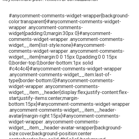
#anycomment-comments-widget-wrapper{background-
color:transparent}#anycomment-comments-widget-
wrapper .anycomment-comments-
widget{padding:0;margin:30px 0}#anycomment-
comments-widget-wrapper .anycomment-comments-
widget__item{list-style:none}#anycomment-
comments-widget-wrapper .anycomment-comments-
widget__item{margin:0 0 15px 0;padding:0 0 15px
0;border-top:0;border-bottom:1px solid
#c4c4c4}#anycomment-comments-widget-wrapper
.anycomment-comments-widget__item:last-of-
type{border-bottom:0}#anycomment-comments-
widget-wrapper .anycomment-comments-
widget__item__header{display:flex;justify-content:flex-
start;justify-items:center;margin-
bottom:15px}#anycomment-comments-widget-wrapper
.anycomment-comments-widget__item__header-
avatar{margin-right:15px}#anycomment-comments-
widget-wrapper .anycomment-comments-
widget__item__header-avatar-wrapper{background-
size:cover;background-position:center