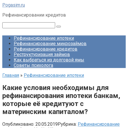
Перейти
Pogasim.ru
к
Рефинансировании кредитов
контенту
Поиск:
Рефинансирование ипотеки
Рефинансирование микрозаймов
Рефинансирование кредитов
Реструктуризация займов
Как выбраться из долговой ямы
Советы психолога
Главная
»
Рефинансирование ипотеки
Какие условия необходимы для
рефинансирования ипотеки банкам,
которые её кредитуют с
материнским капиталом?
Опубликовано:
20.05.2019
Рубрика:
Рефинансирование