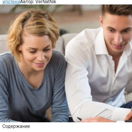
ипотеки
Автор:
VerNatNik
Содержание