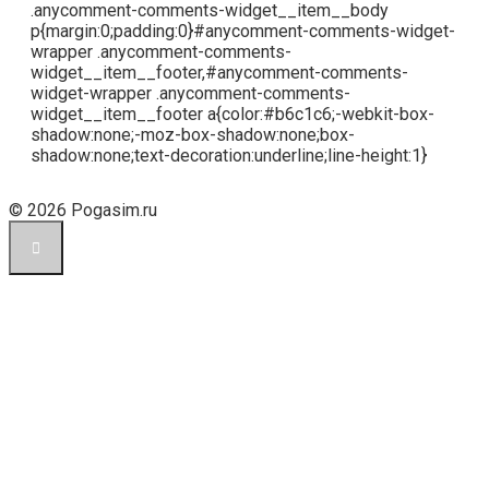
.anycomment-comments-widget__item__body
p{margin:0;padding:0}#anycomment-comments-widget-
wrapper .anycomment-comments-
widget__item__footer,#anycomment-comments-
widget-wrapper .anycomment-comments-
widget__item__footer a{color:#b6c1c6;-webkit-box-
shadow:none;-moz-box-shadow:none;box-
shadow:none;text-decoration:underline;line-height:1}
© 2026 Pogasim.ru