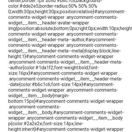
center;border:1px solid #b6c1c6;background-
color:#dde2e5;border-radius:50% 50% 50%
0;width:30px;height:30px;position:relative}#anycomment-
comments-widget-wrapper .anycomment-comments-
widget__item__header-avatar-wrapper
img{position:absolute;bottom:0px;right:0px;width:10px;hei
comments-widget-wrapper .anycomment-comments-
widget__item__header-meta--author,#anycomment-
comments-widget-wrapper .anycomment-comments-
widget__item__header-meta--meta{display:block;line-
height:1}#anycomment-comments-widget-wrapper
.anycomment-comments-widget__item__header-meta-
-author{color:#1da1f2;font-weight:bold;font-
size:16px}#anycomment-comments-widget-wrapper
.anycomment-comments-widget__item__header-meta-
-date{color:#b6c1c6;font-size:14px}#anycomment-
comments-widget-wrapper .anycomment-comments-
widget__item__body{margin-
bottom:15px}#anycomment-comments-widget-wrapper
.anycomment-comments-
widget__item__body,#anycomment-comments-widget-
wrapper .anycomment-comments-widget__item__body
p{color:#2a2e2e;font-size:14px;line-
height:inherit}#anycomment-comments-widget-wrapper