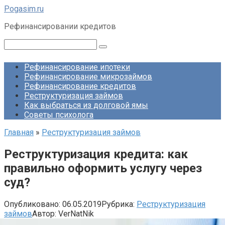
Перейти
Pogasim.ru
к
Рефинансировании кредитов
контенту
Поиск:
Рефинансирование ипотеки
Рефинансирование микрозаймов
Рефинансирование кредитов
Реструктуризация займов
Как выбраться из долговой ямы
Советы психолога
Главная
»
Реструктуризация займов
Реструктуризация кредита: как
правильно оформить услугу через
суд?
Опубликовано:
06.05.2019
Рубрика:
Реструктуризация
займов
Автор:
VerNatNik