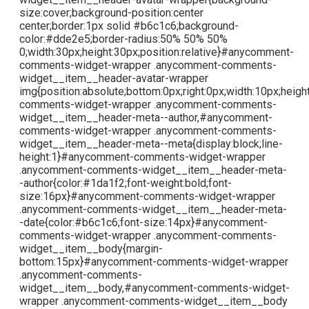
size:cover;background-position:center
center;border:1px solid #b6c1c6;background-
color:#dde2e5;border-radius:50% 50% 50%
0;width:30px;height:30px;position:relative}#anycomment-
comments-widget-wrapper .anycomment-comments-
widget__item__header-avatar-wrapper
img{position:absolute;bottom:0px;right:0px;width:10px;hei
comments-widget-wrapper .anycomment-comments-
widget__item__header-meta--author,#anycomment-
comments-widget-wrapper .anycomment-comments-
widget__item__header-meta--meta{display:block;line-
height:1}#anycomment-comments-widget-wrapper
.anycomment-comments-widget__item__header-meta-
-author{color:#1da1f2;font-weight:bold;font-
size:16px}#anycomment-comments-widget-wrapper
.anycomment-comments-widget__item__header-meta-
-date{color:#b6c1c6;font-size:14px}#anycomment-
comments-widget-wrapper .anycomment-comments-
widget__item__body{margin-
bottom:15px}#anycomment-comments-widget-wrapper
.anycomment-comments-
widget__item__body,#anycomment-comments-widget-
wrapper .anycomment-comments-widget__item__body