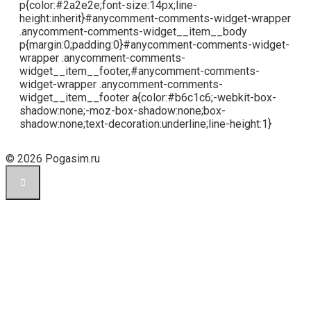
p{color:#2a2e2e;font-size:14px;line-
height:inherit}#anycomment-comments-widget-wrapper
.anycomment-comments-widget__item__body
p{margin:0;padding:0}#anycomment-comments-widget-
wrapper .anycomment-comments-
widget__item__footer,#anycomment-comments-
widget-wrapper .anycomment-comments-
widget__item__footer a{color:#b6c1c6;-webkit-box-
shadow:none;-moz-box-shadow:none;box-
shadow:none;text-decoration:underline;line-height:1}
© 2026 Pogasim.ru