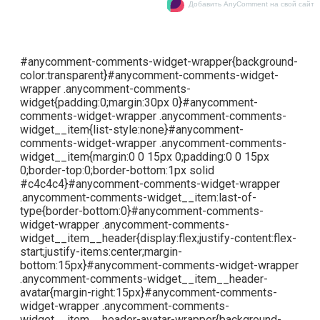
Добавить AnyComment на свой сайт
#anycomment-comments-widget-wrapper{background-
color:transparent}#anycomment-comments-widget-
wrapper .anycomment-comments-
widget{padding:0;margin:30px 0}#anycomment-
comments-widget-wrapper .anycomment-comments-
widget__item{list-style:none}#anycomment-
comments-widget-wrapper .anycomment-comments-
widget__item{margin:0 0 15px 0;padding:0 0 15px
0;border-top:0;border-bottom:1px solid
#c4c4c4}#anycomment-comments-widget-wrapper
.anycomment-comments-widget__item:last-of-
type{border-bottom:0}#anycomment-comments-
widget-wrapper .anycomment-comments-
widget__item__header{display:flex;justify-content:flex-
start;justify-items:center;margin-
bottom:15px}#anycomment-comments-widget-wrapper
.anycomment-comments-widget__item__header-
avatar{margin-right:15px}#anycomment-comments-
widget-wrapper .anycomment-comments-
widget__item__header-avatar-wrapper{background-