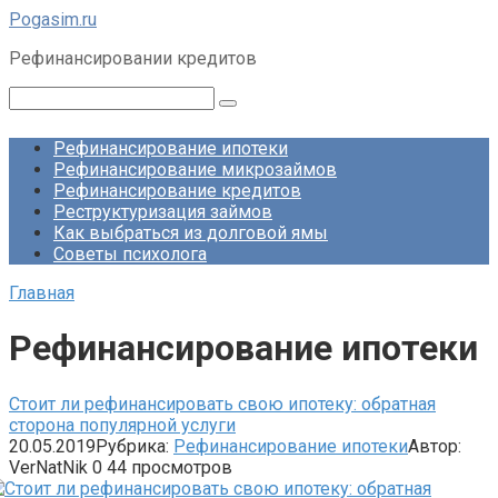
Перейти
Pogasim.ru
к
Рефинансировании кредитов
контенту
Поиск:
Рефинансирование ипотеки
Рефинансирование микрозаймов
Рефинансирование кредитов
Реструктуризация займов
Как выбраться из долговой ямы
Советы психолога
Главная
Рефинансирование ипотеки
Стоит ли рефинансировать свою ипотеку: обратная
сторона популярной услуги
20.05.2019
Рубрика:
Рефинансирование ипотеки
Автор:
VerNatNik
0
44 просмотров