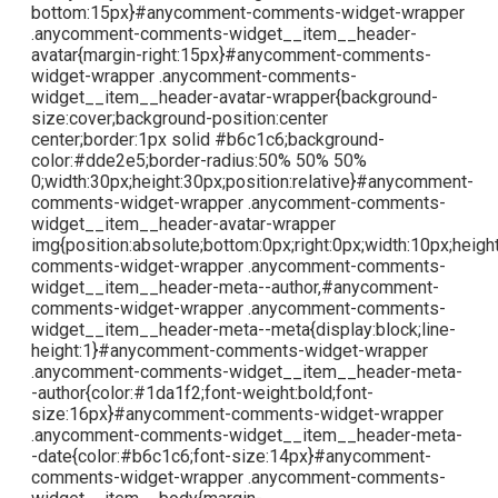
bottom:15px}#anycomment-comments-widget-wrapper
.anycomment-comments-widget__item__header-
avatar{margin-right:15px}#anycomment-comments-
widget-wrapper .anycomment-comments-
widget__item__header-avatar-wrapper{background-
size:cover;background-position:center
center;border:1px solid #b6c1c6;background-
color:#dde2e5;border-radius:50% 50% 50%
0;width:30px;height:30px;position:relative}#anycomment-
comments-widget-wrapper .anycomment-comments-
widget__item__header-avatar-wrapper
img{position:absolute;bottom:0px;right:0px;width:10px;hei
comments-widget-wrapper .anycomment-comments-
widget__item__header-meta--author,#anycomment-
comments-widget-wrapper .anycomment-comments-
widget__item__header-meta--meta{display:block;line-
height:1}#anycomment-comments-widget-wrapper
.anycomment-comments-widget__item__header-meta-
-author{color:#1da1f2;font-weight:bold;font-
size:16px}#anycomment-comments-widget-wrapper
.anycomment-comments-widget__item__header-meta-
-date{color:#b6c1c6;font-size:14px}#anycomment-
comments-widget-wrapper .anycomment-comments-