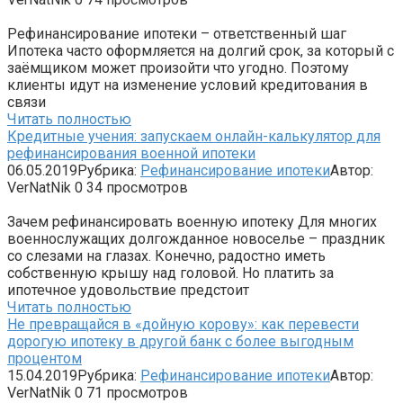
Рефинансирование ипотеки – ответственный шаг
Ипотека часто оформляется на долгий срок, за который с
заёмщиком может произойти что угодно. Поэтому
клиенты идут на изменение условий кредитования в
связи
Читать полностью
Кредитные учения: запускаем онлайн-калькулятор для
рефинансирования военной ипотеки
06.05.2019
Рубрика:
Рефинансирование ипотеки
Автор:
VerNatNik
0
34 просмотров
Зачем рефинансировать военную ипотеку Для многих
военнослужащих долгожданное новоселье – праздник
со слезами на глазах. Конечно, радостно иметь
собственную крышу над головой. Но платить за
ипотечное удовольствие предстоит
Читать полностью
Не превращайся в «дойную корову»: как перевести
дорогую ипотеку в другой банк с более выгодным
процентом
15.04.2019
Рубрика:
Рефинансирование ипотеки
Автор:
VerNatNik
0
71 просмотров