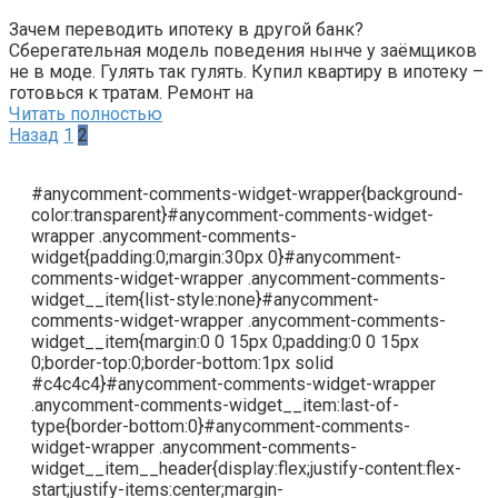
Зачем переводить ипотеку в другой банк?
Сберегательная модель поведения нынче у заёмщиков
не в моде. Гулять так гулять. Купил квартиру в ипотеку –
готовься к тратам. Ремонт на
Читать полностью
Пагинация
Назад
1
2
записей
#anycomment-comments-widget-wrapper{background-
color:transparent}#anycomment-comments-widget-
wrapper .anycomment-comments-
widget{padding:0;margin:30px 0}#anycomment-
comments-widget-wrapper .anycomment-comments-
widget__item{list-style:none}#anycomment-
comments-widget-wrapper .anycomment-comments-
widget__item{margin:0 0 15px 0;padding:0 0 15px
0;border-top:0;border-bottom:1px solid
#c4c4c4}#anycomment-comments-widget-wrapper
.anycomment-comments-widget__item:last-of-
type{border-bottom:0}#anycomment-comments-
widget-wrapper .anycomment-comments-
widget__item__header{display:flex;justify-content:flex-
start;justify-items:center;margin-