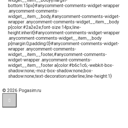
widget__item__body{margin-
bottom:15px}#anycomment-comments-widget-wrapper
.anycomment-comments-
widget__item__body,#anycomment-comments-widget-
wrapper .anycomment-comments-widget__item__body
p{color:#2a2e2e;font-size:14px;line-
height:inherit}#anycomment-comments-widget-wrapper
.anycomment-comments-widget__item__body
p{margin:0;padding:0}#anycomment-comments-widget-
wrapper .anycomment-comments-
widget__item__footer,#anycomment-comments-
widget-wrapper .anycomment-comments-
widget__item__footer a{color:#b6c1c6;-webkit-box-
shadow:none;-moz-box-shadow:none;box-
shadow:none;text-decoration:underline;line-height:1}
© 2026 Pogasim.ru