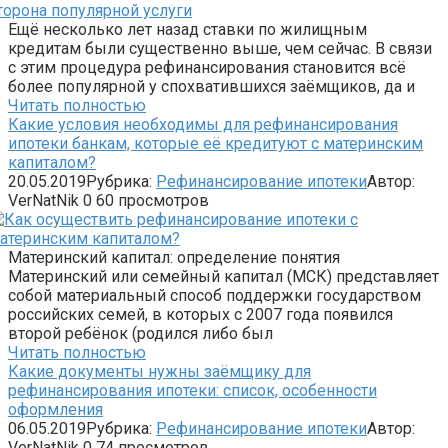
Ещё несколько лет назад ставки по жилищным
кредитам были существенно выше, чем сейчас. В связи
с этим процедура рефинансирования становится всё
более популярной у спохватившихся заёмщиков, да и
Читать полностью
Какие условия необходимы для рефинансирования
ипотеки банкам, которые её кредитуют с материнским
капиталом?
20.05.2019
Рубрика:
Рефинансирование ипотеки
Автор:
VerNatNik
0
60 просмотров
Материнский капитал: определение понятия
Материнский или семейный капитал (МСК) представляет
собой материальный способ поддержки государством
российских семей, в которых с 2007 года появился
второй ребёнок (родился либо был
Читать полностью
Какие документы нужны заёмщику для
рефинансирования ипотеки: список, особенности
оформления
06.05.2019
Рубрика:
Рефинансирование ипотеки
Автор:
VerNatNik
0
74 просмотров